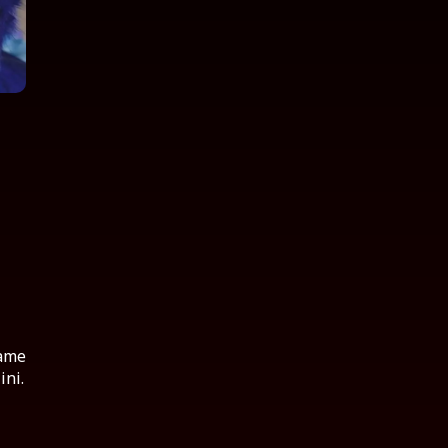
game
ini.